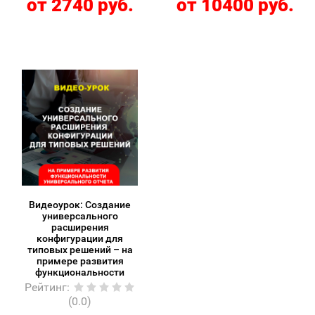
от 2740 руб.
от 10400 руб.
Видеоурок: Создание
универсального
расширения
конфигурации для
типовых решений – на
примере развития
функциональности
универсального отчета
Рейтинг
:
(0.0)