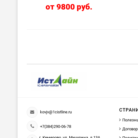
от 9800 руб.
СТРАН
kovjv@1cistline.ru
Полезн
+7(384)290-06-78
Договор
г. Кемерово, ул. Мичурина, д.13А,
Политик