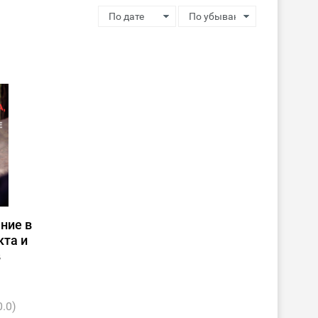
ние в
кта и
в
0.0)