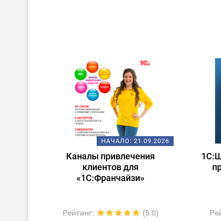
НАЧАЛО:
21.09.2026
Каналы привлечения
1С:Ш
клиентов для
п
«1С:Франчайзи»
Рейтинг
:
(5.0)
Ре