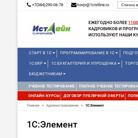
+7(384)290-06-78
kovjv@1cistline.ru
Список 
ЕЖЕГОДНО БОЛЕЕ
1100
КАДРОВИКОВ И ПРОГ
ИСПОЛЬЗУЮТ НАШИ КУ
СТАРТ В 1С
ПРОГРАММИРОВАНИЕ В 1С
ПОДГО
1С:ERP
1С:БУХГАЛТЕРИЯ И УПРОЩЕНКА
ТОРГО
БЮДЖЕТНИКАМ
КУРСЫ ДЛЯ ШКОЛЬНИКОВ
ДЛЯ ШКОЛЬНИКОВ
УЧЕБНОЕ ТЕСТИРОВАНИЕ
ПЛАТНОЕ УЧЕБНОЕ ТЕСТИРОВА
WEB, JAVA И ANDROID
ОНЛАЙН-КУРСЫ
ДОГОВОР ПУБЛИЧНОЙ ОФЕРТЫ
ПОЛИ
»
»
Главная
Администрирование
1С:Элемент
1С:Элемент