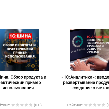
ина. Обзор продукта и
«1С:Аналитика»: введе
рактический пример
развертывание проду
использования
создание отчето
йтинг
:
(0.0)
Рейтинг
:
(