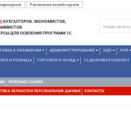
видеокурсов
Расписание онлайн-курсов
0
БУХГАЛТЕРОВ, ЭКОНОМИСТОВ,
РАММИСТОВ
РСЫ ДЛЯ ОСВОЕНИЯ ПРОГРАММ 1С.
ТОВКА К ЭКЗАМЕНАМ
АДМИНИСТРИРОВАНИЕ
ЭДО
УНФ
ВЛЯ И РОЗНИЦА
ТОРГОВЛЯ И СКЛАД
1С:ДОКУМЕНТООБОРОТ
1С:УПРАВЛЕНИЕ ХОЛДИНГОМ
УПРАВЛЕНИЕ ПРОЕКТАМИ
УПРАВ
НИЕ
ПОЛЕЗНЫЕ ССЫЛКИ
ТИКА ОБРАБОТКИ ПЕРСОНАЛЬНЫХ ДАННЫХ
КОНТАКТЫ