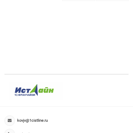
kovjv@1cistline.ru